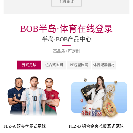
了解更多
BOB半岛·体育在线登录
半岛·BOB产品中心
高品质+可定制
笼式足球
组合式围网
PE包塑围网
体育配套器材
FLZ-A 双夹丝笼式足球
FLZ-B 铝合金夹芯板笼式足球