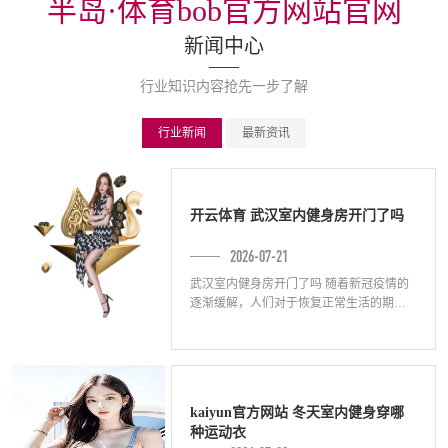
半岛·体育bob官方网站官网
新闻中心
行业知识内容抢先一步了解
行业新闻
最新资讯
开云体育 武汉室内健身房开门了吗
2026-07-21
武汉室内健身房开门了吗 随着新冠疫情的
逐渐缓解，人们对于恢复正常生活的期待
也越来越高。其中，健身房的开放情况备
受关注。那么，武汉的室内健身房现在开
门了吗
kaiyun官方网站 冬天室内健身穿哪
种运动衣